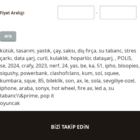
-
Fiyat Aralığı
kütük
,
tasarım
,
yastık
,
çay
,
saksı
,
diş fırça
,
su tabanc
,
stres
çarkı
,
data şarj
,
curli
,
kulaklık
,
hoparlör
,
dataşarj
,
,
POLİS
,
se
,
2024
,
crafy
,
2023
,
nerf
,
24
,
yas
,
be
,
ka
,
51
,
ipho
,
bloopies
,
siqushy
,
powerbank
,
clashofclans
,
kum
,
sol
,
squee
,
kumbara
,
sque
,
85
,
bileklik
,
son
,
ax
,
le
,
sola
,
sevgiliye-ozel
,
iphone
,
araba
,
sonyx
,
hot wheel
,
fire ax
,
led a
,
su
tabanc\\&prime
,
pop it
oyuncak
BIZI TAKIP EDIN