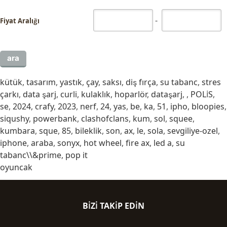
-
Fiyat Aralığı
kütük
,
tasarım
,
yastık
,
çay
,
saksı
,
diş fırça
,
su tabanc
,
stres
çarkı
,
data şarj
,
curli
,
kulaklık
,
hoparlör
,
dataşarj
,
,
POLİS
,
se
,
2024
,
crafy
,
2023
,
nerf
,
24
,
yas
,
be
,
ka
,
51
,
ipho
,
bloopies
,
siqushy
,
powerbank
,
clashofclans
,
kum
,
sol
,
squee
,
kumbara
,
sque
,
85
,
bileklik
,
son
,
ax
,
le
,
sola
,
sevgiliye-ozel
,
iphone
,
araba
,
sonyx
,
hot wheel
,
fire ax
,
led a
,
su
tabanc\\&prime
,
pop it
oyuncak
BIZI TAKIP EDIN